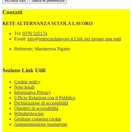
Accetta tutti
Salva le preferenze
Contatti
RETE ALTERNANZA SCUOLA LAVORO
Tel:
0376 525174
Email:
info@retescuolalavoro.it
Link per inviare una mail
Referente: Mariateresa Pigatto
Sezione Link Utili
Cookie policy
Note legali
Informativa Privacy
Ufficio Relazioni con il Pubblico
Dichiarazione di accessibilità
Obiettivi di accessibilità
Whistleblowing
Gestione consensi cookie
Amministrazione trasparente