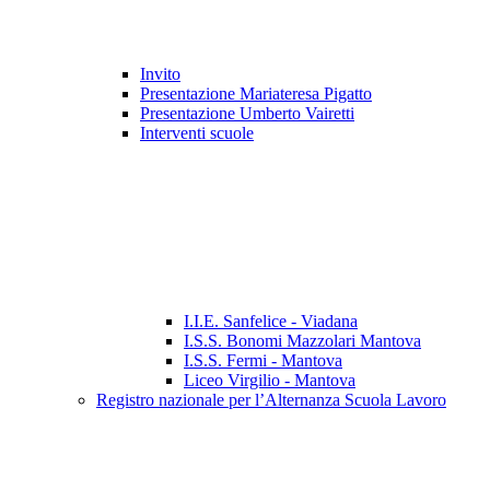
Invito
Presentazione Mariateresa Pigatto
Presentazione Umberto Vairetti
Interventi scuole
I.I.E. Sanfelice - Viadana
I.S.S. Bonomi Mazzolari Mantova
I.S.S. Fermi - Mantova
Liceo Virgilio - Mantova
Registro nazionale per l’Alternanza Scuola Lavoro