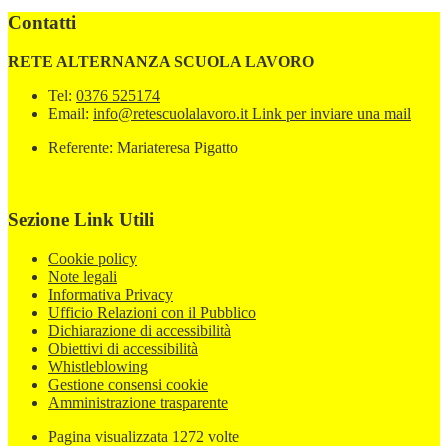
Contatti
RETE ALTERNANZA SCUOLA LAVORO
Tel:
0376 525174
Email:
info@retescuolalavoro.it
Link per inviare una mail
Referente: Mariateresa Pigatto
Sezione Link Utili
Cookie policy
Note legali
Informativa Privacy
Ufficio Relazioni con il Pubblico
Dichiarazione di accessibilità
Obiettivi di accessibilità
Whistleblowing
Gestione consensi cookie
Amministrazione trasparente
Pagina visualizzata
1272
volte