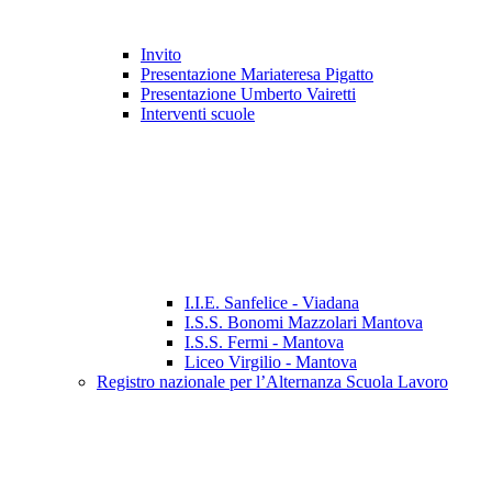
Invito
Presentazione Mariateresa Pigatto
Presentazione Umberto Vairetti
Interventi scuole
I.I.E. Sanfelice - Viadana
I.S.S. Bonomi Mazzolari Mantova
I.S.S. Fermi - Mantova
Liceo Virgilio - Mantova
Registro nazionale per l’Alternanza Scuola Lavoro