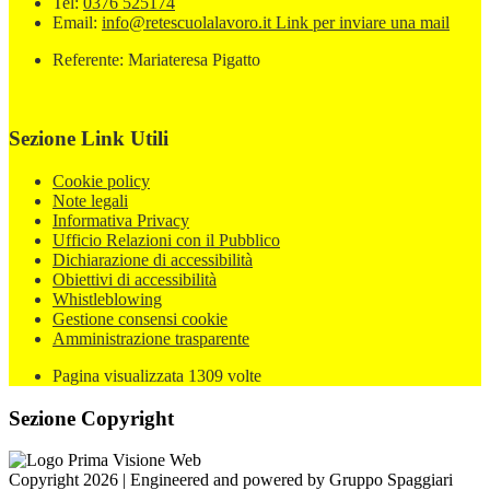
Tel:
0376 525174
Email:
info@retescuolalavoro.it
Link per inviare una mail
Referente: Mariateresa Pigatto
Sezione Link Utili
Cookie policy
Note legali
Informativa Privacy
Ufficio Relazioni con il Pubblico
Dichiarazione di accessibilità
Obiettivi di accessibilità
Whistleblowing
Gestione consensi cookie
Amministrazione trasparente
Pagina visualizzata
1309
volte
Sezione Copyright
Copyright 2026 | Engineered and powered by Gruppo Spaggiari