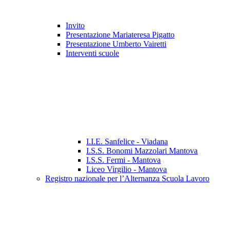
Invito
Presentazione Mariateresa Pigatto
Presentazione Umberto Vairetti
Interventi scuole
I.I.E. Sanfelice - Viadana
I.S.S. Bonomi Mazzolari Mantova
I.S.S. Fermi - Mantova
Liceo Virgilio - Mantova
Registro nazionale per l’Alternanza Scuola Lavoro