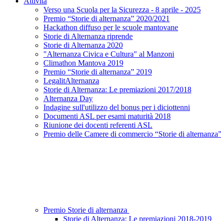
Attività
Verso una Scuola per la Sicurezza - 8 aprile - 2025
Premio “Storie di alternanza” 2020/2021
Hackathon diffuso per le scuole mantovane
Storie di Alternanza riprende
Storie di Alternanza 2020
"Alternanza Civica e Cultura" al Manzoni
Climathon Mantova 2019
Premio “Storie di alternanza” 2019
LegalitAlternanza
Storie di Alternanza: Le premiazioni 2017/2018
Alternanza Day
Indagine sull'utilizzo del bonus per i diciottenni
Documenti ASL per esami maturità 2018
Riunione dei docenti referenti ASL
Premio delle Camere di commercio “Storie di alternanza
Premio Storie di alternanza
Storie di Alternanza: Le premiazioni 2018-2019