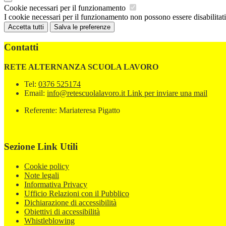
Cookie necessari per il funzionamento
I cookie necessari per il funzionamento non possono essere disabilitati.
Accetta tutti
Salva le preferenze
Contatti
RETE ALTERNANZA SCUOLA LAVORO
Tel:
0376 525174
Email:
info@retescuolalavoro.it
Link per inviare una mail
Referente: Mariateresa Pigatto
Sezione Link Utili
Cookie policy
Note legali
Informativa Privacy
Ufficio Relazioni con il Pubblico
Dichiarazione di accessibilità
Obiettivi di accessibilità
Whistleblowing