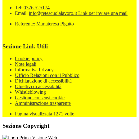
Tel:
0376 525174
Email:
info@retescuolalavoro.it
Link per inviare una mail
Referente: Mariateresa Pigatto
Sezione Link Utili
Cookie policy
Note legali
Informativa Privacy
Ufficio Relazioni con il Pubblico
Dichiarazione di accessibilità
Obiettivi di accessibilità
Whistleblowing
Gestione consensi cookie
Amministrazione trasparente
Pagina visualizzata
1271
volte
Sezione Copyright