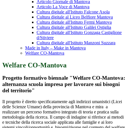
Articolo Giornale di Mantova
Articolo La Voce di Mantova
Cultura digitale all'Istituto Falcone Asola
Cultura digitale al Liceo Belfiore Mantova
Cultura digitale all'Istituto Fermi Mantova
Cultura digitale all'Istituto Galilei Ostiglia
Cultura digitale all'Istituto Gonzaga Castiglione
d/Stiviere
Cultura digitale all'Istituto Manzoni Suzzara
Made in Italy – Make in Mantova
Welfare CO-Mantova
Welfare CO-Mantova
Progetto formativo biennale "Welfare CO-Mantova:
alternanza scuola impresa per lavorare sui bisogni
del territorio"
Il progetto è diretto specificatamente agli indirizzi umanistici (Licei
delle Scienze Umane) della provincia di Mantova e mira a
realizzare un percorso formativo integrato di teoria e pratica sulla
metodologia della ricerca. Il campo di indagine si riferisce ai metodi
e tecniche della ricerca sociale applicata alle famiglie e ai loro
sistemi vincoli/opportunità e bisogni/risorse nel contesto del welfare