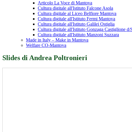
Articolo La Voce di Mantova
Cultura digitale all'Istituto Falcone Asola
Cultura digitale al Liceo Belfiore Mantova
Cultura digitale all'Istituto Fermi Mantova
Cultura digitale all'Istituto Galilei Ostiglia
Cultura digitale all'Istituto Gonzaga Castiglione d/S
Cultura digitale all'Istituto Manzoni Suzzara
Made in Italy – Make in Mantova
Welfare CO-Mantova
Slides di Andrea Poltronieri